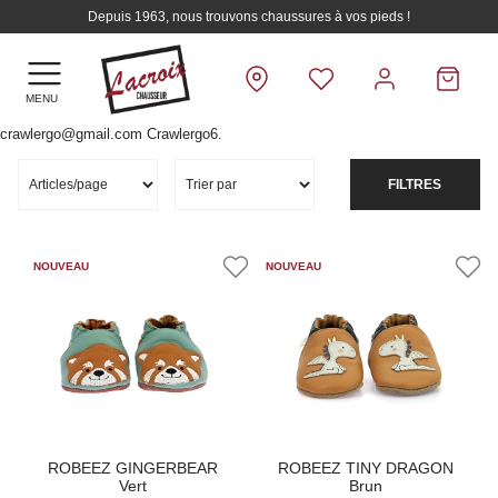
Depuis 1963, nous trouvons chaussures à vos pieds !
MENU
crawlergo@gmail.com Crawlergo6.
FILTRES
ROBEEZ GINGERBEAR
ROBEEZ TINY DRAGON
Vert
Brun