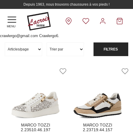
Depuis 1963, nous trouvons chaussures à vos pieds !
MENU
crawlergo@gmail.com Crawlergo6.
FILTRES
MARCO TOZZI
MARCO TOZZI
2.23510.46.197
2.23719.44.157