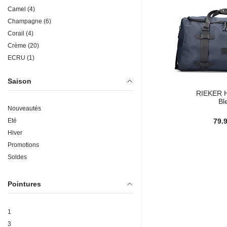
Camel (4)
Champagne (6)
Corail (4)
Crème (20)
ECRU (1)
FUSCHIA (1)
Saison
Glitter (1)
RIEKER 
Gold (42)
Bl
Gris (52)
Nouveautés
Grège (4)
Eté
79.
Ivoire (16)
Hiver
Jaune (15)
Promotions
Jeans (1)
Soldes
Kaki (30)
Leopard (22)
Pointures
Multicolor (26)
Métal (3)
1
Noir (585)
3