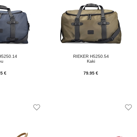
H5250.14
RIEKER H5250.54
eu
Kaki
95 €
79.95 €