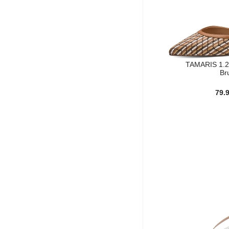
UNIQ
Violet (1)
½
ciel (2)
pearl (11)
vert clair (1)
TAMARIS 1.2
Br
79.