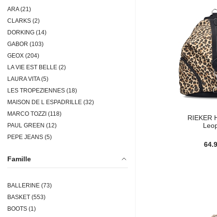
ARA (21)
CLARKS (2)
DORKING (14)
GABOR (103)
GEOX (204)
LA VIE EST BELLE (2)
LAURA VITA (5)
LES TROPEZIENNES (18)
MAISON DE L ESPADRILLE (32)
MARCO TOZZI (118)
RIEKER 
Leo
PAUL GREEN (12)
PEPE JEANS (5)
64.
REMONTE (245)
Famille
REQINS (13)
RIEKER (476)
ROHDE (26)
BALLERINE (73)
TAMARIS (387)
BASKET (553)
UNISA (2)
BOOTS (1)