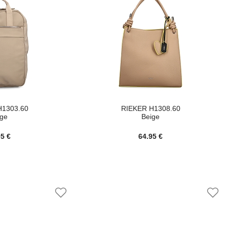
H1303.60
RIEKER H1308.60
ige
Beige
95 €
64.95 €