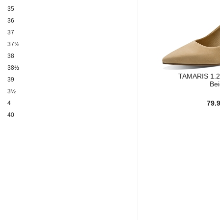
Noir multi (7)
35
Noir vernis (8)
36
Nude (5)
37
ORANGE MULTI (1)
37½
Or (10)
38
Orange (3)
38½
PISTACHE (1)
TAMARIS 1.2
39
Be
PRUNE (1)
3½
Pewter (7)
79.
4
Platine (2)
40
Platinum (9)
41
Python (3)
42
Rose (30)
43
Rouge (79)
4½
Sand (6)
5
TURQUOISE (2)
6
Tan (4)
7
Taupe (27)
8
Vert (16)