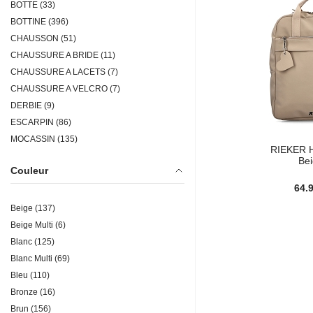
YOKONO (3)
BOTTE (33)
BOTTINE (396)
CHAUSSON (51)
CHAUSSURE A BRIDE (11)
CHAUSSURE A LACETS (7)
CHAUSSURE A VELCRO (7)
DERBIE (9)
ESCARPIN (86)
MOCASSIN (135)
RIEKER 
MULE (75)
Be
Couleur
SAC (10)
64.
SANDALE (233)
SLIP ON (3)
Beige (137)
TONG (5)
Beige Multi (6)
Blanc (125)
Blanc Multi (69)
Bleu (110)
Bronze (16)
Brun (156)