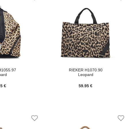
H1055.97
RIEKER H1070.90
pard
Leopard
95 €
59.95 €