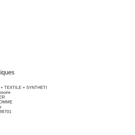
tiques
+ TEXTILE + SYNTHETI
soire
ER
OMME
e
88701