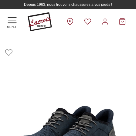
Depuis 1963, nous trouvons chaussures à vos pieds !
MENU