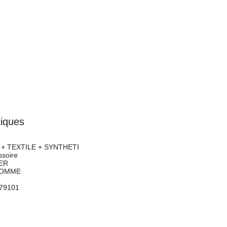
tiques
+ TEXTILE + SYNTHETI
soire
ER
OMME
79101