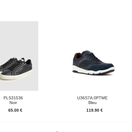
PLS31536
U36S7A.0PTME
Noir
Bleu
65.00 €
119.90 €