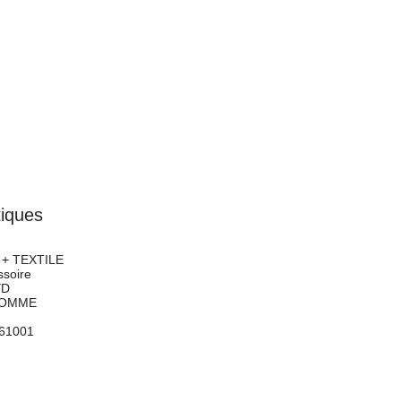
tiques
+ TEXTILE
soire
YD
OMME
61001