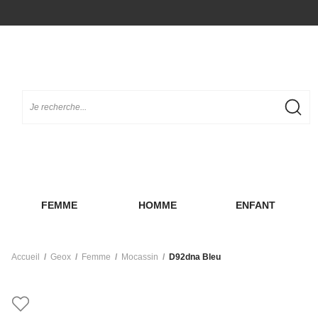
FEMME
HOMME
ENFANT
Accueil
Geox
Femme
Mocassin
D92dna Bleu