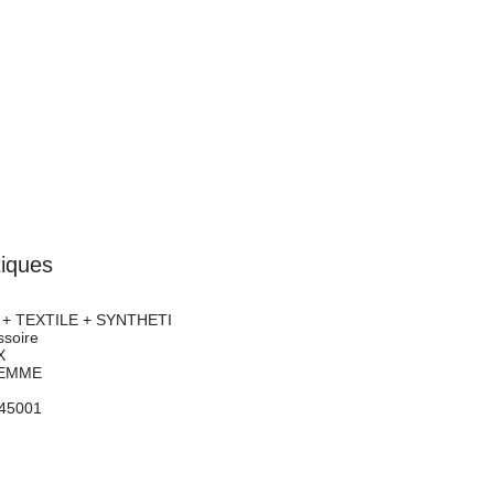
tiques
+ TEXTILE + SYNTHETI
soire
X
EMME
45001