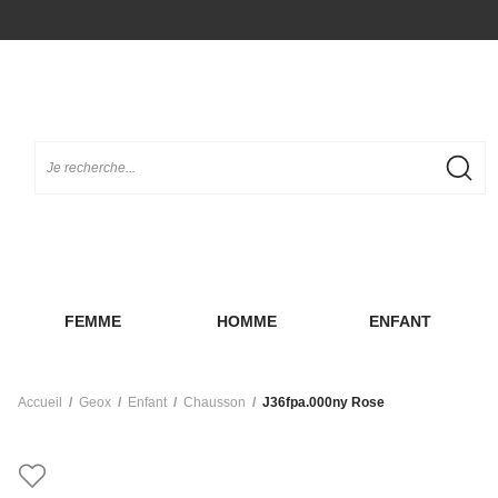
FEMME
HOMME
ENFANT
Accueil
Geox
Enfant
Chausson
J36fpa.000ny Rose