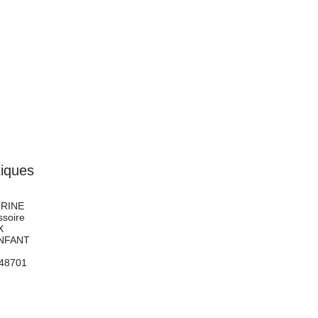
tiques
RINE
soire
X
NFANT
48701