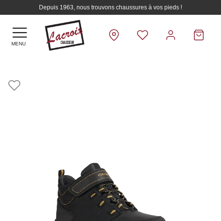
Depuis 1963, nous trouvons chaussures à vos pieds !
MENU