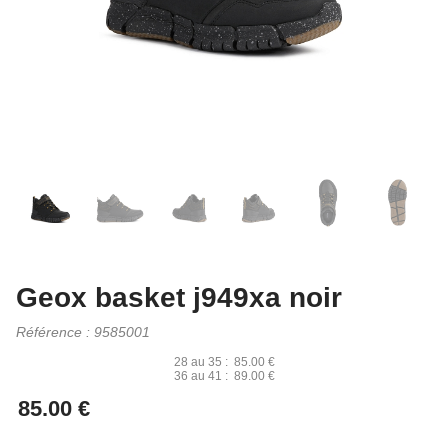
Geox basket j949xa noir
Référence :
9585001
28 au 35 :
85.00 €
36 au 41 :
89.00 €