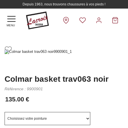
Depuis 1963, nous trouvons chaussures à vos pieds !
MENU
Colmar basket trav063 noir
Référence :
9900901